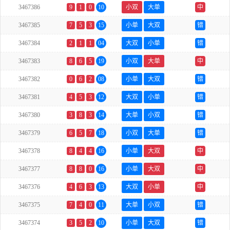
3467386
9
1
0
10
小双
大单
中
3467385
7
5
3
15
小单
大双
错
3467384
2
1
1
04
大双
小单
错
3467383
8
6
5
19
小双
大单
中
3467382
0
6
2
08
小单
大双
错
3467381
4
5
3
12
大双
小单
错
3467380
3
8
3
14
大单
小双
错
3467379
6
5
7
18
小双
大单
错
3467378
8
4
4
16
小单
大双
中
3467377
8
8
0
16
小单
大双
中
3467376
4
6
3
13
大双
小单
中
3467375
7
4
0
11
大单
小双
错
3467374
3
5
2
10
小单
大双
错