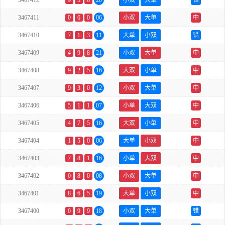
3467412
9
5
6
20
小双
大单
错
3467411
0
6
0
06
小双
大单
中
3467410
7
1
3
11
大单
小双
错
3467409
4
9
8
21
小双
大单
中
3467408
9
2
5
16
大双
小单
中
3467407
9
3
0
12
小双
大单
中
3467406
5
1
1
07
小单
大双
中
3467405
4
7
5
16
大双
小单
中
3467404
1
5
0
06
大单
小双
中
3467403
7
8
1
16
小单
大双
中
3467402
0
8
0
08
小双
大单
中
3467401
8
6
5
19
大单
小双
中
3467400
0
9
9
18
小双
大单
错