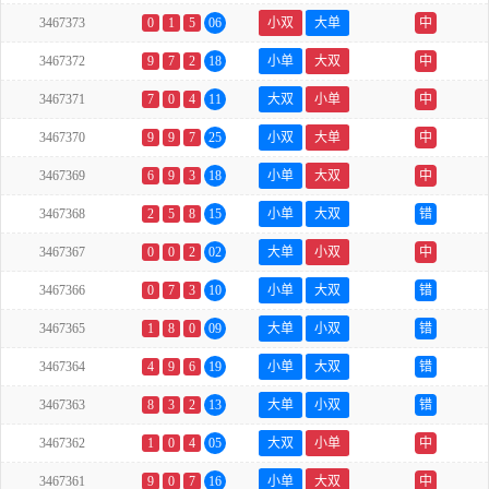
3467373
0
1
5
06
小双
大单
中
3467372
9
7
2
18
小单
大双
中
3467371
7
0
4
11
大双
小单
中
3467370
9
9
7
25
小双
大单
中
3467369
6
9
3
18
小单
大双
中
3467368
2
5
8
15
小单
大双
错
3467367
0
0
2
02
大单
小双
中
3467366
0
7
3
10
小单
大双
错
3467365
1
8
0
09
大单
小双
错
3467364
4
9
6
19
小单
大双
错
3467363
8
3
2
13
大单
小双
错
3467362
1
0
4
05
大双
小单
中
3467361
9
0
7
16
小单
大双
中