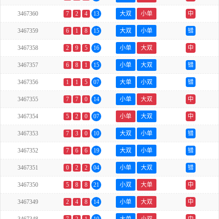
3467360
7
2
4
13
大双
小单
中
3467359
6
1
8
15
大双
小单
错
3467358
2
9
5
16
小单
大双
中
3467357
6
8
1
15
小单
大双
错
3467356
1
1
5
07
大单
小双
错
3467355
7
7
0
14
小单
大双
中
3467354
5
2
0
07
小单
大双
中
3467353
7
3
0
10
大双
小单
错
3467352
7
6
6
19
大双
小单
错
3467351
0
2
2
04
小单
大双
错
3467350
5
8
8
21
小双
大单
中
3467349
2
4
8
14
小单
大双
中