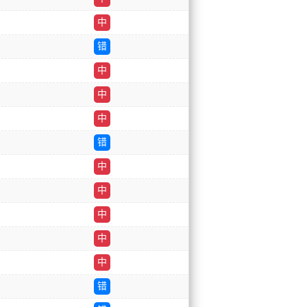
中
错
中
中
中
错
中
中
中
中
中
错