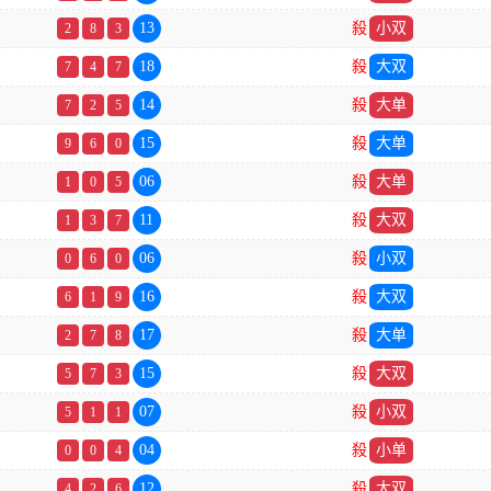
13
殺
小双
2
8
3
18
殺
大双
7
4
7
14
殺
大单
7
2
5
15
殺
大单
9
6
0
06
殺
大单
1
0
5
11
殺
大双
1
3
7
06
殺
小双
0
6
0
16
殺
大双
6
1
9
17
殺
大单
2
7
8
15
殺
大双
5
7
3
07
殺
小双
5
1
1
04
殺
小单
0
0
4
12
殺
大双
4
2
6