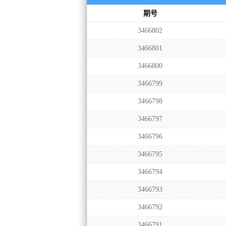
期号
3466802
3466801
3466800
3466799
3466798
3466797
3466796
3466795
3466794
3466793
3466792
3466791