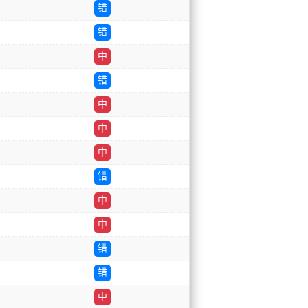
错
错
中
错
中
中
中
错
中
中
错
错
中