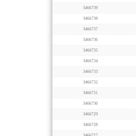
3466739
3466738
3466737
3466736
3466735
3466734
3466733
3466732
3466731
3466730
3466729
3466728
3466727