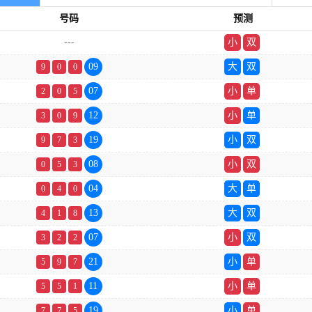
号码
预测
---
小
双
09
大
双
9
0
0
07
小
单
2
0
5
12
小
单
3
0
9
19
小
双
9
7
3
08
小
双
0
5
3
04
大
单
0
4
0
13
大
双
4
1
8
07
小
双
3
2
2
21
小
单
5
9
7
11
小
单
5
5
1
19
小
单
7
7
5