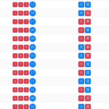
15
小
双
7
5
3
10
大
双
1
0
9
17
大
单
3
7
7
06
小
单
1
1
4
09
小
单
0
8
1
05
大
单
4
1
0
03
大
单
1
0
2
13
小
双
5
7
1
17
大
双
8
5
4
21
小
双
8
9
4
11
小
双
6
4
1
06
小
双
0
0
6
16
小
双
7
1
8