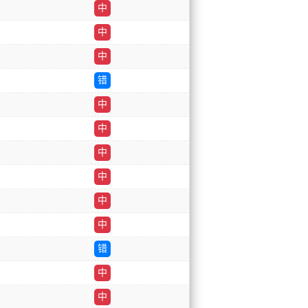
中
中
中
错
中
中
中
中
中
中
错
中
中