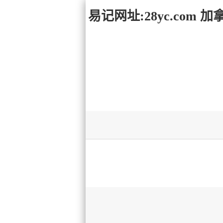
易记网址:28yc.com