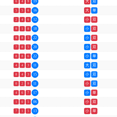
19
大
双
6
4
9
16
大
单
5
5
6
12
小
双
2
4
6
18
小
双
9
1
8
22
小
双
9
8
5
20
小
双
7
8
5
22
小
单
8
8
6
11
大
双
4
4
3
15
小
双
8
4
3
11
小
双
0
2
9
17
小
单
4
6
7
06
小
双
1
0
5
13
小
单
7
1
5