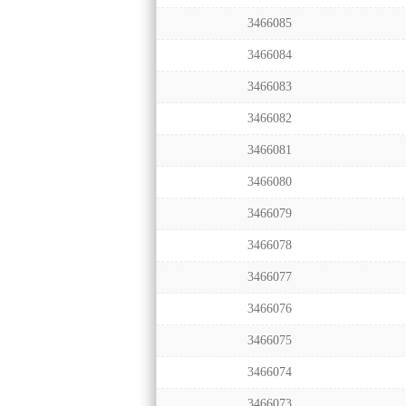
3466085
3466084
3466083
3466082
3466081
3466080
3466079
3466078
3466077
3466076
3466075
3466074
3466073