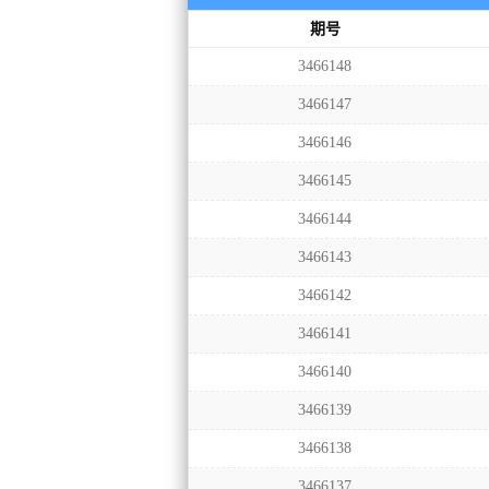
期号
3466148
3466147
3466146
3466145
3466144
3466143
3466142
3466141
3466140
3466139
3466138
3466137