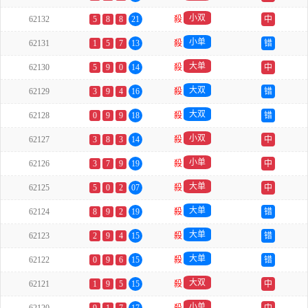
小双
62132
5
8
8
21
殺
中
小单
62131
1
5
7
13
殺
错
大单
62130
5
9
0
14
殺
中
大双
62129
3
9
4
16
殺
错
大双
62128
0
9
9
18
殺
错
小双
62127
3
8
3
14
殺
中
小单
62126
3
7
9
19
殺
中
大单
62125
5
0
2
07
殺
中
大单
62124
8
9
2
19
殺
错
大单
62123
2
9
4
15
殺
错
大单
62122
0
9
6
15
殺
错
大双
62121
1
9
5
15
殺
中
小单