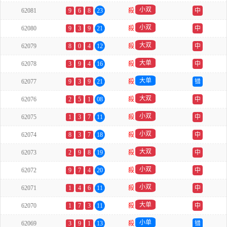
小双
62081
9
6
8
23
殺
中
小双
62080
9
3
9
21
殺
中
大双
62079
8
0
4
12
殺
中
大单
62078
3
9
4
16
殺
中
大单
62077
9
3
9
21
殺
错
大双
62076
2
5
1
08
殺
中
小双
62075
1
3
7
11
殺
中
小双
62074
8
3
7
18
殺
中
大双
62073
2
9
8
19
殺
中
小双
62072
9
7
4
20
殺
中
小双
62071
1
4
6
11
殺
中
大单
62070
1
7
3
11
殺
中
小单
62069
3
9
1
13
殺
错