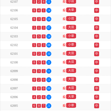
小双
62107
1
2
8
11
殺
中
大单
62106
9
4
1
14
殺
中
小双
62105
9
3
4
16
殺
中
大双
62104
3
1
3
07
殺
中
小单
62103
0
5
9
14
殺
中
小单
62102
5
0
3
08
殺
中
大双
62101
0
2
8
10
殺
中
大双
62100
8
5
8
21
殺
中
大双
62099
6
3
2
11
殺
中
大双
62098
9
2
0
11
殺
中
大双
62097
3
6
0
09
殺
中
大单
62096
4
2
6
12
殺
中
小单
62095
6
8
7
21
殺
中