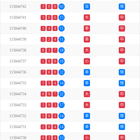
115044742
3
0
0
03
双
错
115044741
3
6
6
15
大
中
115044740
3
4
4
11
单
中
115044739
5
2
4
11
单
中
115044738
8
3
7
18
大
中
115044737
1
0
9
10
小
中
115044736
7
6
9
22
单
错
115044735
5
5
4
14
单
错
115044734
6
9
7
22
大
中
115044733
5
9
3
17
大
中
115044732
5
6
3
14
单
错
115044731
2
8
4
14
单
错
115044730
6
3
4
13
小
中