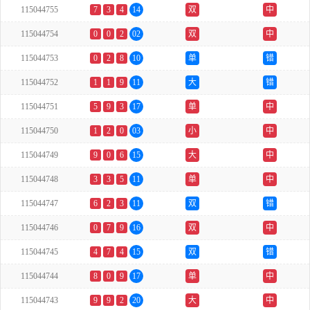
115044755
7
3
4
14
双
中
115044754
0
0
2
02
双
中
115044753
0
2
8
10
单
错
115044752
1
1
9
11
大
错
115044751
5
9
3
17
单
中
115044750
1
2
0
03
小
中
115044749
9
0
6
15
大
中
115044748
3
3
5
11
单
中
115044747
6
2
3
11
双
错
115044746
0
7
9
16
双
中
115044745
4
7
4
15
双
错
115044744
8
0
9
17
单
中
115044743
9
9
2
20
大
中