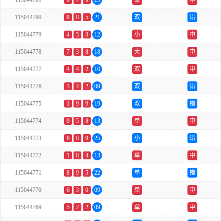
115044781
9
7
9
25
单
中
115044780
8
8
5
21
双
错
115044779
4
5
3
12
小
中
115044778
7
3
8
18
大
中
115044777
4
4
2
10
双
中
115044776
3
4
2
09
双
错
115044775
1
9
9
19
双
错
115044774
0
5
8
13
单
中
115044773
8
8
9
25
小
错
115044772
1
8
4
13
单
中
115044771
8
9
5
22
单
错
115044770
6
3
0
09
单
中
115044769
5
2
2
09
单
中