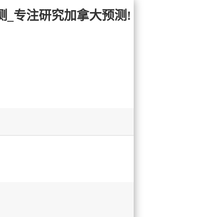
大预测_专注研究加拿大预测!