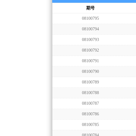
期号
08100795
08100794
08100793
08100792
08100791
08100790
08100789
08100788
08100787
08100786
08100785
08100784