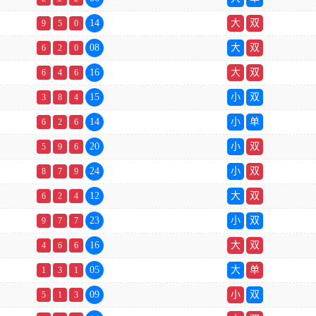
14
大
双
9
5
0
08
大
双
6
2
0
16
大
双
6
4
6
15
小
双
3
8
4
14
小
单
6
2
6
20
小
双
5
9
6
24
小
双
8
7
9
12
大
双
6
2
4
23
小
双
9
7
7
16
大
双
4
6
6
05
大
单
1
3
1
09
小
双
5
1
3