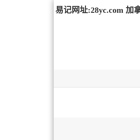
易记网址:28yc.com