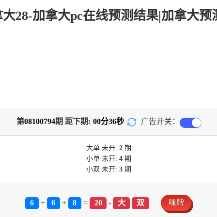
 加拿大28-加拿大pc在线预测结果|加拿
第
08100794
期 距下期:
00
分
36
秒
广告开关：
大单
未开:
2
期
小单
未开:
4
期
小双
未开:
3
期
6
+
6
+
8
=
20
-
大
双
咪牌