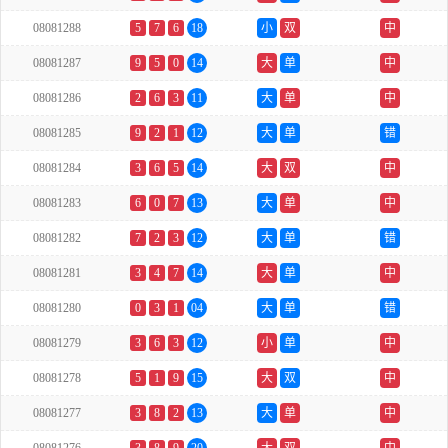
08081288
5
7
6
18
小
双
中
08081287
9
5
0
14
大
单
中
08081286
2
6
3
11
大
单
中
08081285
9
2
1
12
大
单
错
08081284
3
6
5
14
大
双
中
08081283
6
0
7
13
大
单
中
08081282
7
2
3
12
大
单
错
08081281
3
4
7
14
大
单
中
08081280
0
3
1
04
大
单
错
08081279
3
6
3
12
小
单
中
08081278
5
1
9
15
大
双
中
08081277
3
8
2
13
大
单
中