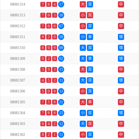
08081314
7
6
4
17
大
双
中
08081313
7
0
3
10
小
双
中
08081312
7
0
0
07
小
双
中
08081311
9
2
9
20
小
单
错
08081310
0
0
9
09
大
双
错
08081309
0
2
0
02
大
单
错
08081308
3
9
3
15
大
双
中
08081307
4
5
2
11
大
双
错
08081306
5
0
8
13
小
双
中
08081305
7
5
9
21
大
单
中
08081304
7
9
9
25
小
双
错
08081303
6
4
2
12
大
双
中
08081302
8
2
1
11
小
双
中