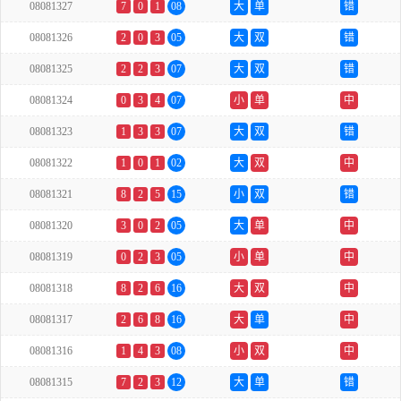
08081327
7
0
1
08
大
单
错
08081326
2
0
3
05
大
双
错
08081325
2
2
3
07
大
双
错
08081324
0
3
4
07
小
单
中
08081323
1
3
3
07
大
双
错
08081322
1
0
1
02
大
双
中
08081321
8
2
5
15
小
双
错
08081320
3
0
2
05
大
单
中
08081319
0
2
3
05
小
单
中
08081318
8
2
6
16
大
双
中
08081317
2
6
8
16
大
单
中
08081316
1
4
3
08
小
双
中
08081315
7
2
3
12
大
单
错