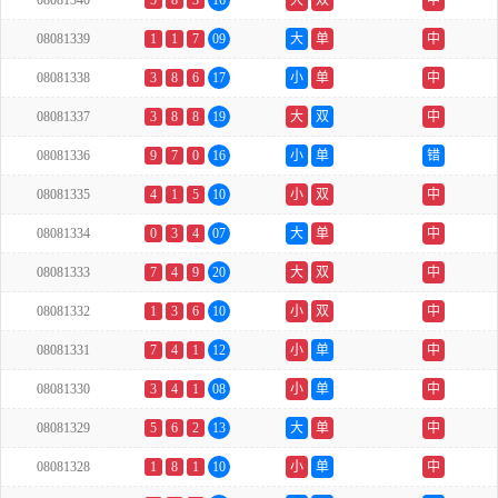
08081340
5
8
3
16
大
双
中
08081339
1
1
7
09
大
单
中
08081338
3
8
6
17
小
单
中
08081337
3
8
8
19
大
双
中
08081336
9
7
0
16
小
单
错
08081335
4
1
5
10
小
双
中
08081334
0
3
4
07
大
单
中
08081333
7
4
9
20
大
双
中
08081332
1
3
6
10
小
双
中
08081331
7
4
1
12
小
单
中
08081330
3
4
1
08
小
单
中
08081329
5
6
2
13
大
单
中
08081328
1
8
1
10
小
单
中