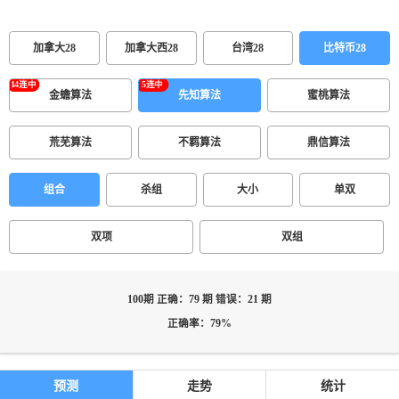
加拿大28
加拿大西28
台湾28
比特币28
金蟾算法
先知算法
蜜桃算法
荒芜算法
不羁算法
鼎信算法
组合
杀组
大小
单双
双项
双组
100期 正确：79 期 错误：21 期
正确率：79%
预测
走势
统计