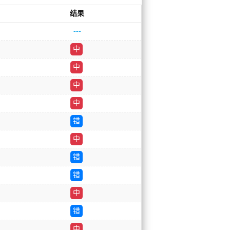
结果
---
中
中
中
中
错
中
错
错
中
错
中