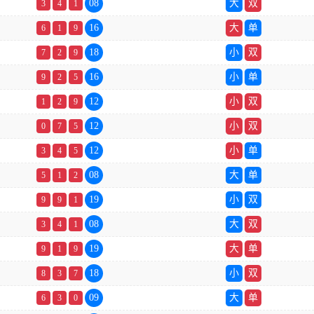
08
大
双
3
4
1
16
大
单
6
1
9
18
小
双
7
2
9
16
小
单
9
2
5
12
小
双
1
2
9
12
小
双
0
7
5
12
小
单
3
4
5
08
大
单
5
1
2
19
小
双
9
9
1
08
大
双
3
4
1
19
大
单
9
1
9
18
小
双
8
3
7
09
大
单
6
3
0