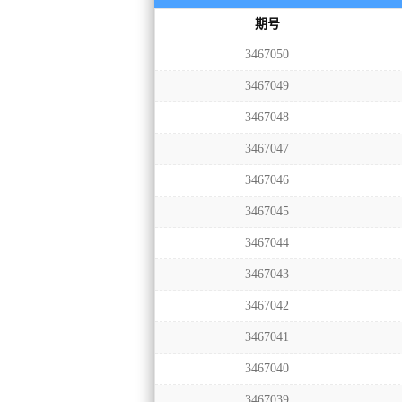
期号
3467050
3467049
3467048
3467047
3467046
3467045
3467044
3467043
3467042
3467041
3467040
3467039