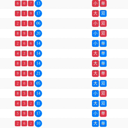
13
小
单
6
0
7
17
大
双
7
1
9
06
小
双
2
1
3
20
小
双
8
9
3
14
小
单
2
6
6
14
大
单
4
2
8
14
大
单
8
3
3
21
大
单
9
8
4
05
大
双
2
0
3
14
小
双
8
5
1
11
大
双
4
5
2
17
小
单
5
9
3
10
大
单
2
6
2