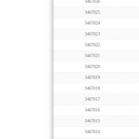
3467026
3467025
3467024
3467023
3467022
3467021
3467020
3467019
3467018
3467017
3467016
3467015
3467014