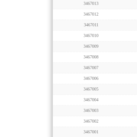
3467013
3467012
3467011
3467010
3467009
3467008
3467007
3467006
3467005
3467004
3467003
3467002
3467001