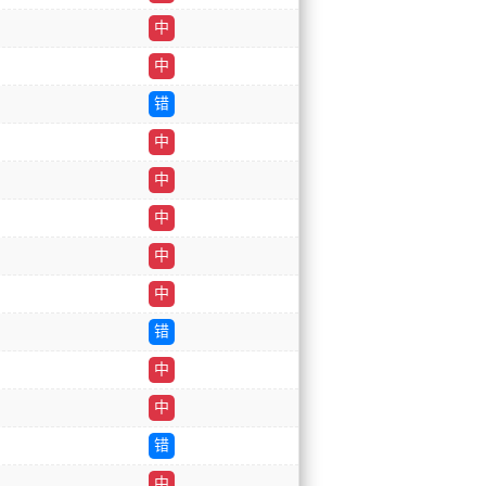
中
中
错
中
中
中
中
中
错
中
中
错
中