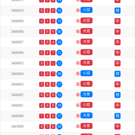
3466011
7
1
6
14
殺
中
小双
3466010
8
2
0
10
殺
错
大双
3466009
4
1
5
10
殺
中
大双
3466008
0
0
0
00
殺
中
大单
3466007
3
9
4
16
殺
中
小双
3466006
0
4
7
11
殺
中
大单
3466005
9
3
1
13
殺
中
小双
3466004
1
0
7
08
殺
错
小单
3466003
5
8
4
17
殺
中
大单
3466002
0
6
9
15
殺
错
小双
3466001
4
6
9
19
殺
中
大单
3466000
7
4
6
17
殺
错
大单
3465999
4
5
0
09
殺
中