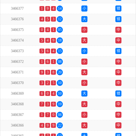
3466377
1
9
4
14
小
错
3466376
4
5
3
12
大
错
3466375
0
4
1
05
小
中
3466374
5
4
9
18
大
中
3466373
5
6
4
15
小
错
3466372
1
6
1
08
小
中
3466371
9
3
8
20
大
中
3466370
3
2
5
10
小
中
3466369
6
0
4
10
大
错
3466368
7
3
9
19
大
中
3466367
1
7
0
08
小
中
3466366
4
9
9
22
大
中