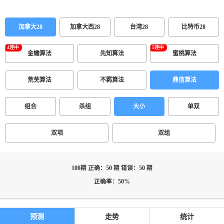
加拿大28
加拿大西28
台湾28
比特币28
金蟾算法
先知算法
蜜桃算法
荒芜算法
不羁算法
鼎信算法
组合
杀组
大小
单双
双项
双组
100期 正确：50 期 错误：50 期
正确率：50%
预测
走势
统计