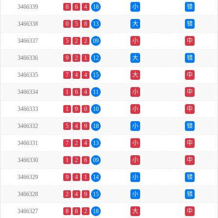
3466339
8
6
4
18
小
错
3466338
0
5
8
13
大
错
3466337
5
2
2
09
小
中
3466336
9
2
1
12
大
错
3466335
7
4
4
15
大
中
3466334
1
6
4
11
小
中
3466333
1
9
0
10
小
中
3466332
5
4
9
18
小
错
3466331
7
2
4
13
小
中
3466330
1
2
6
09
小
中
3466329
9
4
1
14
小
错
3466328
2
4
9
15
小
错
3466327
8
8
2
18
大
中