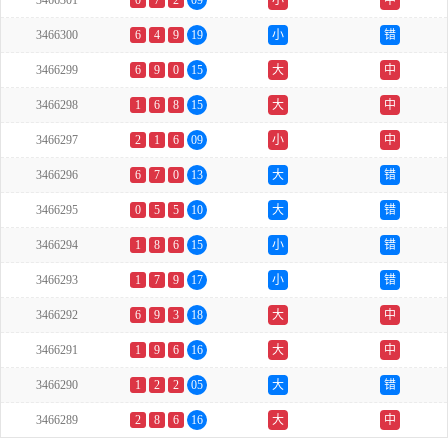
3466301
0
7
2
09
小
中
3466300
6
4
9
19
小
错
3466299
6
9
0
15
大
中
3466298
1
6
8
15
大
中
3466297
2
1
6
09
小
中
3466296
6
7
0
13
大
错
3466295
0
5
5
10
大
错
3466294
1
8
6
15
小
错
3466293
1
7
9
17
小
错
3466292
6
9
3
18
大
中
3466291
1
9
6
16
大
中
3466290
1
2
2
05
大
错
3466289
2
8
6
16
大
中