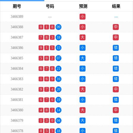
期号
号码
预测
结果
3466389
---
小
---
单
3466388
0
1
8
09
小
中
3466387
7
8
3
18
大
中
3466386
9
1
5
15
小
错
3466385
5
0
2
07
大
错
3466384
6
7
8
21
小
错
3466383
1
6
9
16
小
错
3466382
9
7
4
20
大
中
3466381
6
7
6
19
小
错
3466380
4
8
2
14
大
中
3466379
1
3
0
04
大
错
3466378
8
5
5
18
小
错