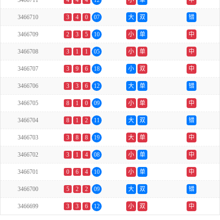
3466711
4
4
4
12
小
单
中
3466710
3
4
0
07
大
双
错
3466709
2
3
5
10
小
单
中
3466708
3
1
1
05
小
单
中
3466707
3
9
6
18
小
双
中
3466706
3
3
6
12
大
单
错
3466705
8
1
0
09
小
单
中
3466704
8
1
2
11
大
双
错
3466703
3
8
8
19
大
单
中
3466702
3
1
4
08
小
单
中
3466701
0
6
4
10
小
单
中
3466700
5
2
2
09
大
双
错
3466699
3
3
6
12
小
双
中