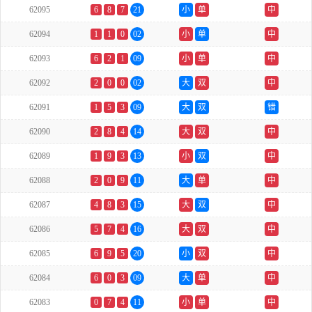
62095
6
8
7
21
小
单
中
62094
1
1
0
02
小
单
中
62093
6
2
1
09
小
单
中
62092
2
0
0
02
大
双
中
62091
1
5
3
09
大
双
错
62090
2
8
4
14
大
双
中
62089
1
9
3
13
小
双
中
62088
2
0
9
11
大
单
中
62087
4
8
3
15
大
双
中
62086
5
7
4
16
大
双
中
62085
6
9
5
20
小
双
中
62084
6
0
3
09
大
单
中
62083
0
7
4
11
小
单
中