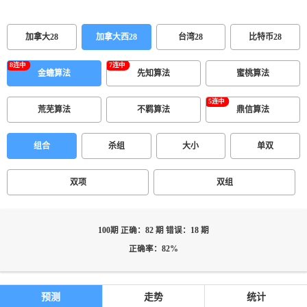
加拿大28
加拿大西28
台湾28
比特币28
金蟾算法
先知算法
蜜桃算法
荒芜算法
不羁算法
鼎信算法
组合
杀组
大小
单双
双项
双组
100期 正确：82 期 错误：18 期
正确率：82%
预测
走势
统计