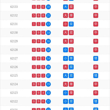
62133
1
3
6
10
大
双
中
62132
5
8
8
21
大
单
中
62131
1
5
7
13
小
双
中
62130
5
9
0
14
大
双
中
62129
3
9
4
16
大
双
中
62128
0
9
9
18
小
双
中
62127
3
8
3
14
小
单
错
62126
3
7
9
19
大
双
中
62125
5
0
2
07
大
双
错
62124
8
9
2
19
大
单
中
62123
2
9
4
15
小
单
中
62122
0
9
6
15
小
双
错