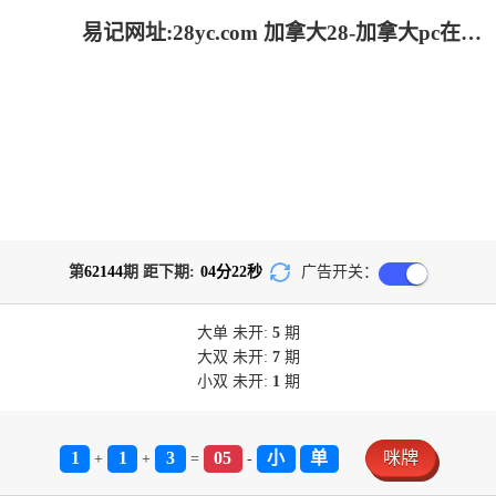
易记网址:28yc.com 加拿大28-加拿大pc在线预测结果|加拿大预测_专注研究加拿大预测!
第
62144
期 距下期:
04
分
21
秒
广告开关：
大单
未开:
5
期
大双
未开:
7
期
小双
未开:
1
期
1
1
3
05
小
单
咪牌
+
+
=
-