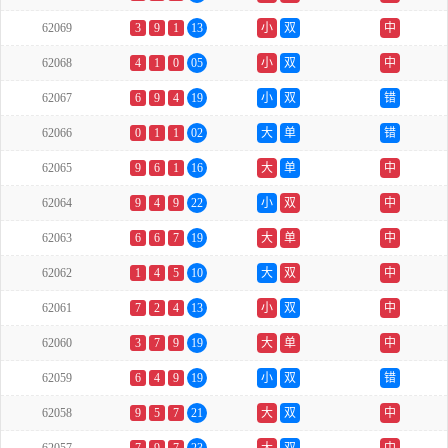
62069
3
9
1
13
小
双
中
62068
4
1
0
05
小
双
中
62067
6
9
4
19
小
双
错
62066
0
1
1
02
大
单
错
62065
9
6
1
16
大
单
中
62064
9
4
9
22
小
双
中
62063
6
6
7
19
大
单
中
62062
1
4
5
10
大
双
中
62061
7
2
4
13
小
双
中
62060
3
7
9
19
大
单
中
62059
6
4
9
19
小
双
错
62058
9
5
7
21
大
双
中