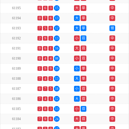
61195
6
6
3
15
大
单
中
61194
0
7
6
13
大
单
中
61193
7
5
0
12
大
单
错
61192
2
9
2
13
小
双
中
61191
9
6
1
16
大
双
中
61190
0
4
4
08
小
双
中
61189
1
9
9
19
小
单
中
61188
7
4
2
13
大
单
中
61187
6
7
5
18
小
双
中
61186
7
4
1
12
大
双
中
61185
2
8
3
13
小
双
中
61184
7
9
8
24
大
双
中