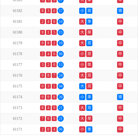
61183
3
5
9
17
大
单
中
61182
8
3
6
17
小
双
错
61181
2
4
8
14
大
单
中
61180
9
1
5
15
大
单
中
61179
9
8
2
19
大
双
中
61178
2
4
0
06
小
双
中
61177
3
2
8
13
小
单
中
61176
9
8
7
24
大
双
中
61175
0
3
1
04
大
双
中
61174
9
9
8
26
小
单
错
61173
8
4
9
21
大
双
中
61172
7
6
8
21
大
单
中
61171
2
0
4
06
小
单
中