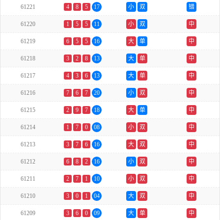
61221
4
8
5
17
小
双
错
61220
1
5
5
11
小
双
中
61219
6
5
5
16
大
单
中
61218
3
2
8
13
大
单
中
61217
4
3
6
13
大
单
中
61216
7
6
7
20
小
双
中
61215
2
9
7
18
大
单
中
61214
1
7
0
08
小
双
中
61213
3
7
6
16
大
双
中
61212
6
8
2
16
小
双
中
61211
2
7
1
10
小
双
中
61210
3
0
1
04
大
双
中
61209
3
6
0
09
大
单
中