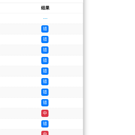
结果
---
错
错
错
错
错
错
错
错
中
错
中