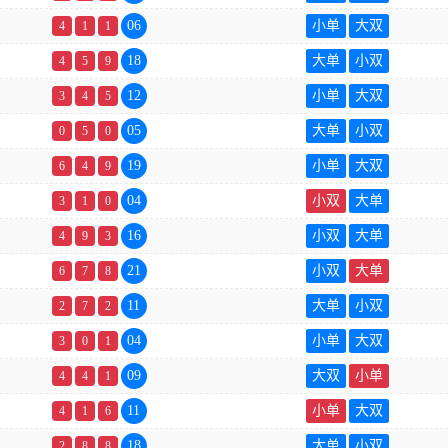
06
小单
大双
4
1
1
18
大单
小双
4
5
9
12
小单
大双
3
4
5
05
大单
小双
0
5
0
19
小单
大双
6
4
9
04
小双
大单
3
1
0
16
小双
大单
4
9
3
21
小双
大单
6
7
8
11
大单
小双
2
7
2
04
小单
大双
3
0
1
09
大双
小单
4
4
1
11
小单
大双
4
1
6
18
大单
小双
2
8
8