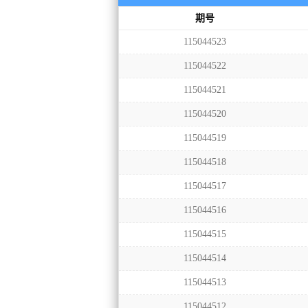
期号
115044523
115044522
115044521
115044520
115044519
115044518
115044517
115044516
115044515
115044514
115044513
115044512