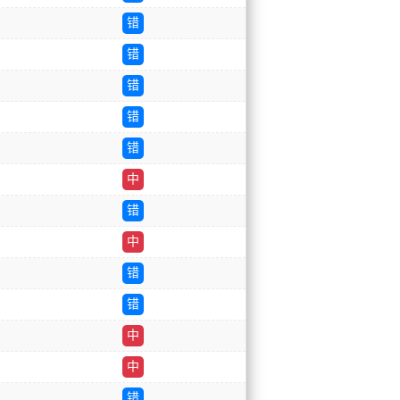
错
错
错
错
错
中
错
中
错
错
中
中
错