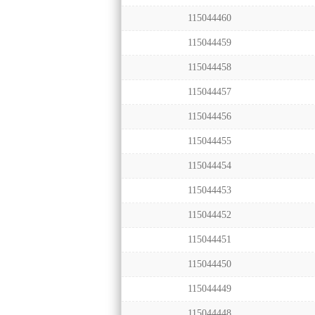
115044460
115044459
115044458
115044457
115044456
115044455
115044454
115044453
115044452
115044451
115044450
115044449
115044448