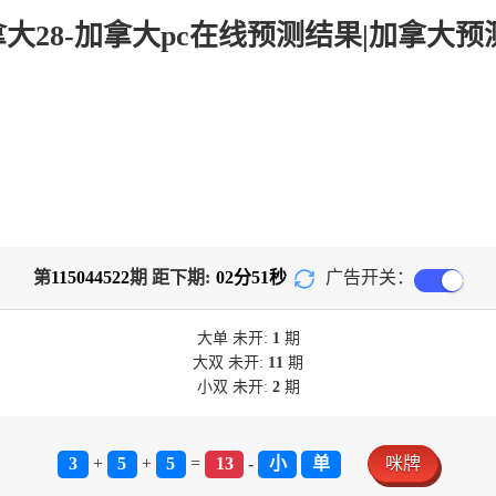
 加拿大28-加拿大pc在线预测结果|加拿
第
115044522
期 距下期:
02
分
50
秒
广告开关：
大单
未开:
1
期
大双
未开:
11
期
小双
未开:
2
期
3
+
5
+
5
=
13
-
小
单
咪牌