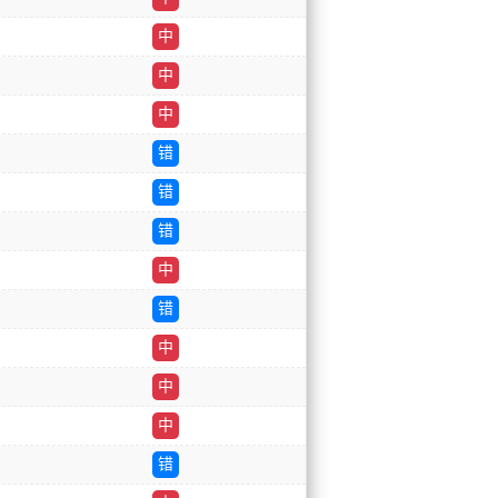
中
中
中
错
错
错
中
错
中
中
中
错