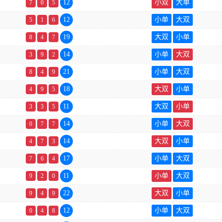
12
小双
大单
7
0
5
12
小单
大双
5
1
6
19
大双
小单
8
4
7
14
小单
大双
3
9
2
21
小单
大双
8
4
9
18
大双
小单
4
9
5
11
大双
小单
3
3
5
14
小单
大双
0
7
7
14
大双
小单
4
7
3
17
小单
大双
7
6
4
11
小单
大双
9
2
0
22
大双
小单
9
4
9
12
小单
大双
0
4
8