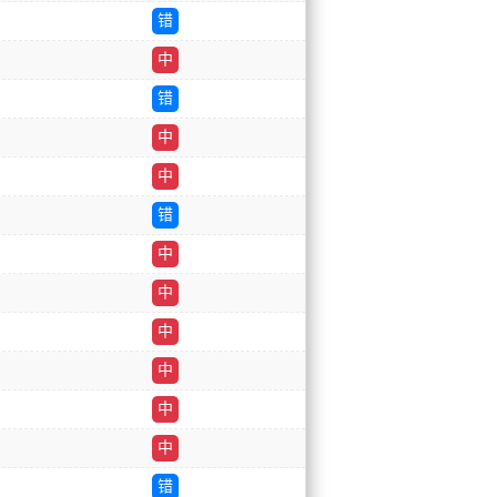
错
中
错
中
中
错
中
中
中
中
中
中
错