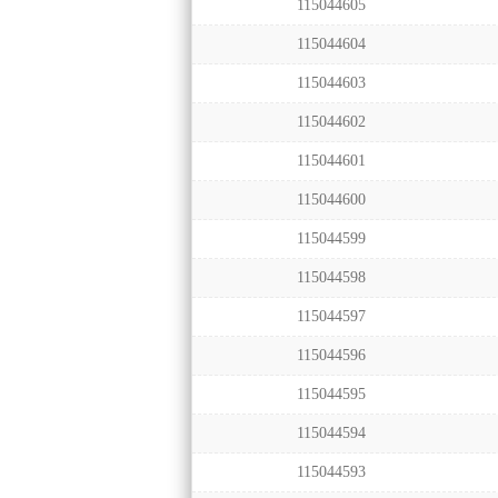
115044605
115044604
115044603
115044602
115044601
115044600
115044599
115044598
115044597
115044596
115044595
115044594
115044593