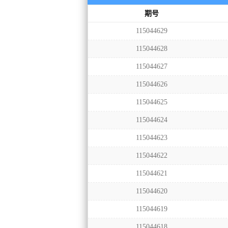
期号
115044629
115044628
115044627
115044626
115044625
115044624
115044623
115044622
115044621
115044620
115044619
115044618