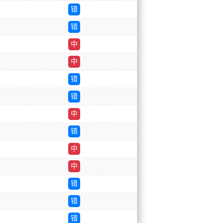
错
错
中
中
错
错
中
错
中
中
错
错
错