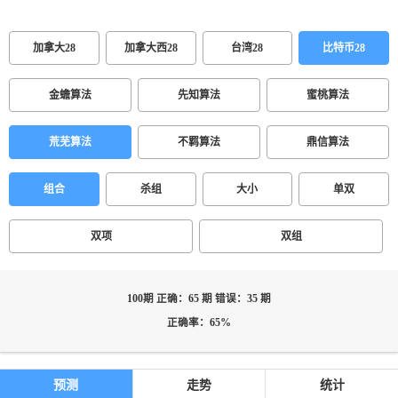
加拿大28
加拿大西28
台湾28
比特币28
金蟾算法
先知算法
蜜桃算法
荒芜算法
不羁算法
鼎信算法
组合
杀组
大小
单双
双项
双组
100期 正确：65 期 错误：35 期
正确率：65%
预测
走势
统计