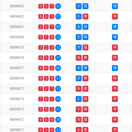
08090083
6
2
7
15
小
双
错
08090082
8
6
3
17
小
单
中
08090081
2
0
7
09
大
双
错
08090080
6
7
9
22
小
单
错
08090079
5
2
5
12
大
双
中
08090078
6
5
6
17
大
单
中
08090077
4
0
4
08
大
单
错
08090076
8
5
0
13
大
单
中
08090075
7
1
7
15
大
单
中
08090074
7
8
1
16
小
双
中
08090073
0
9
2
11
小
单
中
08090072
6
6
6
18
大
双
中
08090071
0
5
8
13
小
单
中