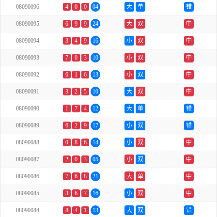
08090096
4
0
0
04
大
单
错
08090095
6
9
9
24
大
双
中
08090094
3
4
9
16
小
双
中
08090093
7
0
3
10
小
双
中
08090092
6
1
6
13
小
双
中
08090091
3
2
5
10
大
双
中
08090090
1
7
4
12
大
单
错
08090089
6
2
9
17
小
双
错
08090088
0
8
6
14
小
双
中
08090087
2
0
3
05
小
双
中
08090086
7
6
8
21
大
单
中
08090085
3
6
7
16
小
双
中
08090084
8
4
1
13
大
双
错