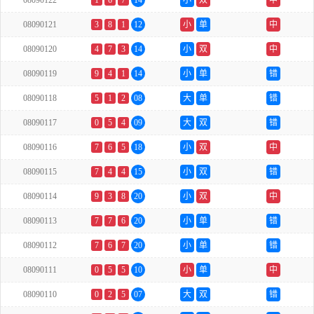
08090122
1
6
7
14
小
双
中
08090121
3
8
1
12
小
单
中
08090120
4
7
3
14
小
双
中
08090119
9
4
1
14
小
单
错
08090118
5
1
2
08
大
单
错
08090117
0
5
4
09
大
双
错
08090116
7
6
5
18
小
双
中
08090115
7
4
4
15
小
双
错
08090114
9
3
8
20
小
双
中
08090113
7
7
6
20
小
单
错
08090112
7
6
7
20
小
单
错
08090111
0
5
5
10
小
单
中
08090110
0
2
5
07
大
双
错