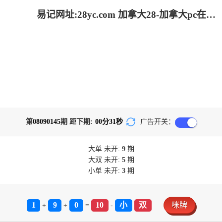
易记网址:28yc.com 加拿大28-加拿大pc在线预测结果|加拿大预测_专注研究加拿大预测!
第
08090145
期 距下期:
00
分
31
秒
广告开关：
大单
未开:
9
期
大双
未开:
5
期
小单
未开:
3
期
1
9
0
10
小
双
咪牌
+
+
=
-