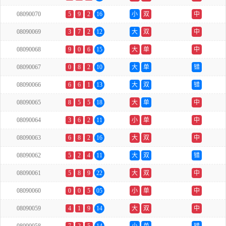
08090070
5
9
2
16
小
双
中
08090069
3
7
2
12
大
双
中
08090068
9
0
6
15
大
单
中
08090067
0
8
2
10
大
单
错
08090066
6
6
1
13
大
双
错
08090065
8
5
5
18
大
单
中
08090064
3
6
2
11
小
单
中
08090063
6
8
2
16
大
双
中
08090062
5
2
4
11
大
双
错
08090061
5
8
9
22
大
双
中
08090060
0
0
5
05
小
单
中
08090059
4
1
9
14
大
双
中